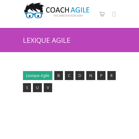
LEXIQUE AGILE
Lexique Agile
B
C
D
N
P
R
S
U
V