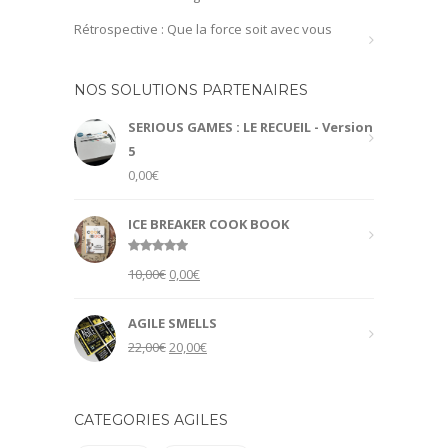
Rétrospective : Que la force soit avec vous
NOS SOLUTIONS PARTENAIRES
SERIOUS GAMES : LE RECUEIL - Version
5
0,00
€
ICE BREAKER COOK BOOK
Rated
5.00
Original
Current
10,00
€
0,00
€
out of 5
price
price
was:
is:
AGILE SMELLS
10,00€.
0,00€.
Original
Current
22,00
€
20,00
€
price
price
was:
is:
22,00€.
20,00€.
CATEGORIES AGILES