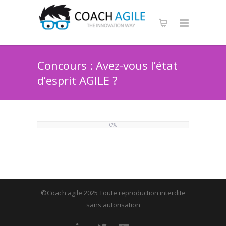
Concours : Avez-vous l’état
d’esprit AGILE ?
0%
©Coach agile 2025 Toute reproduction interdite
sans autorisation