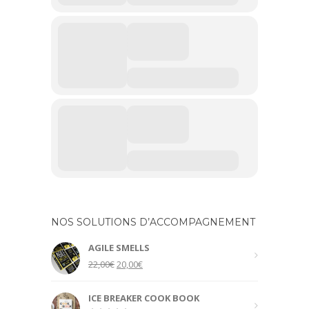
NOS SOLUTIONS D’ACCOMPAGNEMENT
AGILE SMELLS
Original
Current
22,00
€
20,00
€
price
price
was:
is:
ICE BREAKER COOK BOOK