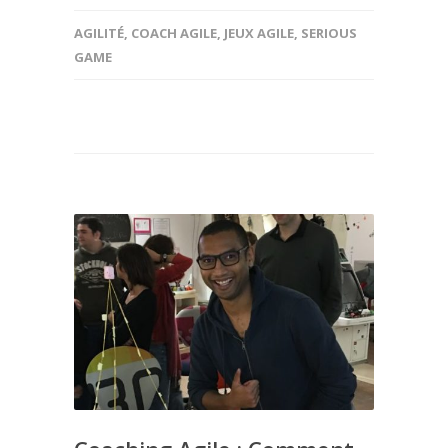
AGILITÉ
,
COACH AGILE
,
JEUX AGILE
,
SERIOUS
GAME