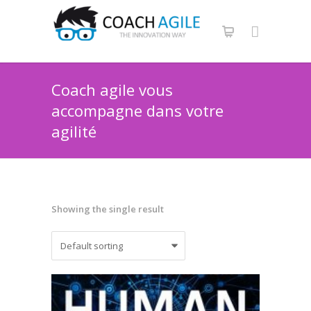
Coach agile vous
accompagne dans votre
agilité
Showing the single result