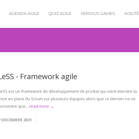
AGENDA AGILE
QUIZ AGILE
SERIOUS GAMES
AGILIT
LeSS - Framework agile
LeSS est un framework de développement de produit qui vient étendre la
mise en place du Scrum sur plusieurs équipes alors que ce dernier ne se
concentre que...
read more →
7 DECEMBER 2021