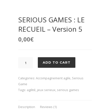
SERIOUS GAMES : LE
RECUEIL – Version 5
0,00
€
SERIOUS
ADD TO CART
GAMES
:
LE
Categories:
Accompagnement agile
,
Serious
RECUEIL
Game
-
Tags:
agilité
,
jeux serieux
,
serious games
Version
5
Description
Reviews (1)
quantity