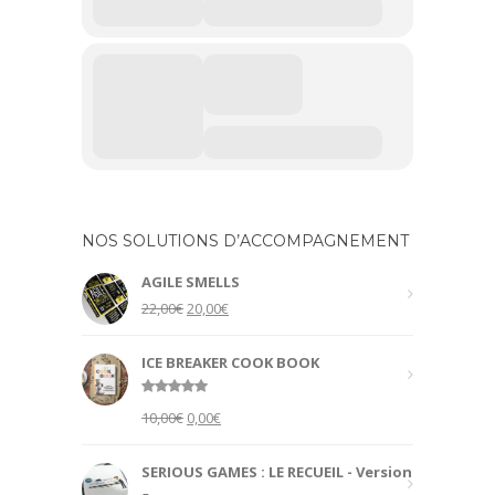
NOS SOLUTIONS D’ACCOMPAGNEMENT
AGILE SMELLS
Original
Current
22,00
€
20,00
€
price
price
was:
is:
ICE BREAKER COOK BOOK
22,00€.
20,00€.
Rated
5.00
Original
Current
10,00
€
0,00
€
out of 5
price
price
was:
is:
SERIOUS GAMES : LE RECUEIL - Version