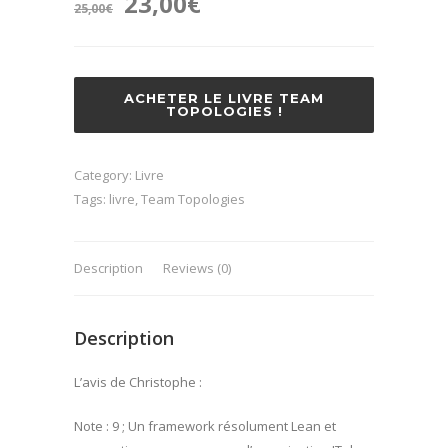
Original
Current
23,00
€
25,00
€
price
price
was:
is:
ACHETER LE LIVRE TEAM
TOPOLOGIES !
25,00€.
23,00€.
Category:
Livre
Tags:
livre
,
Team Topologies
Description
Reviews (0)
Description
L’avis de Christophe :
Note : 9 ; Un framework résolument Lean et