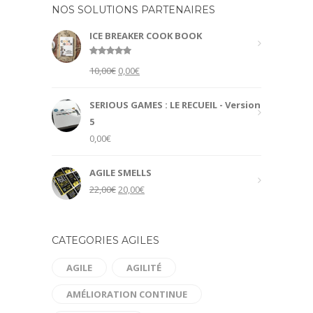
NOS SOLUTIONS PARTENAIRES
ICE BREAKER COOK BOOK
Rated
5.00
Original
Current
10,00
€
0,00
€
out of 5
price
price
was:
is:
SERIOUS GAMES : LE RECUEIL - Version
10,00€.
0,00€.
5
0,00
€
AGILE SMELLS
Original
Current
22,00
€
20,00
€
price
price
was:
is:
22,00€.
20,00€.
CATEGORIES AGILES
AGILE
AGILITÉ
AMÉLIORATION CONTINUE