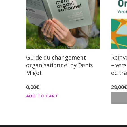
Guide du changement
Reinv
organisationnel by Denis
– ver
Migot
de tra
0,00
€
28,00
€
ADD TO CART