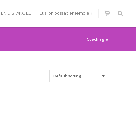
É EN DISTANCIEL
Et si on bossait ensemble ?
Coach agile