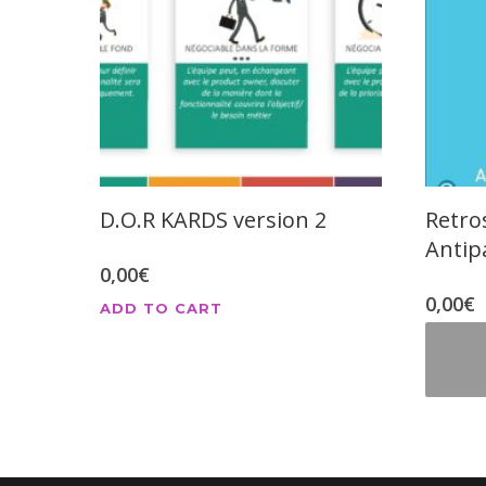
D.O.R KARDS version 2
Retro
Antip
0,00
€
0,00
€
ADD TO CART