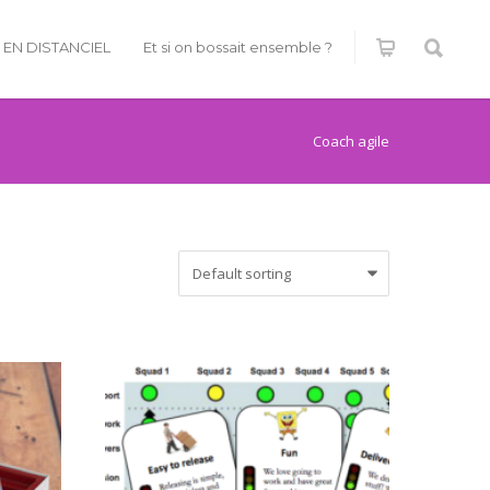
É EN DISTANCIEL
Et si on bossait ensemble ?
Coach agile