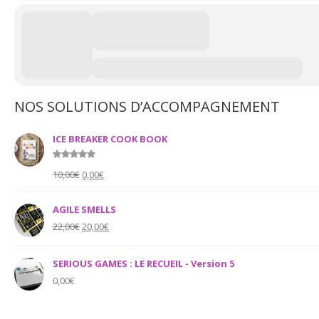
NOS SOLUTIONS D’ACCOMPAGNEMENT
ICE BREAKER COOK BOOK
Rated
5.00
Original
Current
10,00
€
0,00
€
out of 5
price
price
was:
is:
AGILE SMELLS
10,00€.
0,00€.
Original
Current
22,00
€
20,00
€
price
price
was:
is:
SERIOUS GAMES : LE RECUEIL - Version 5
22,00€.
20,00€.
0,00
€