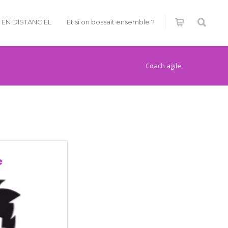
É EN DISTANCIEL
Et si on bossait ensemble ?
Coach agile
e