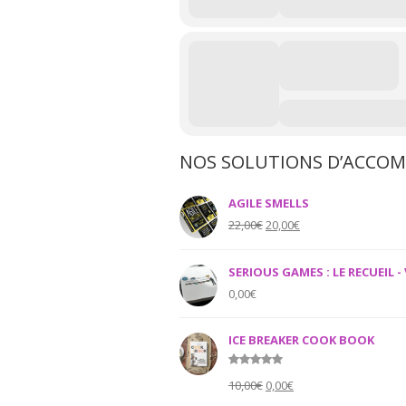
NOS SOLUTIONS D’ACCO
AGILE SMELLS
Original
Current
22,00
€
20,00
€
price
price
was:
is:
SERIOUS GAMES : LE RECUEIL - 
22,00€.
20,00€.
0,00
€
ICE BREAKER COOK BOOK
Rated
5.00
Original
Current
10,00
€
0,00
€
out of 5