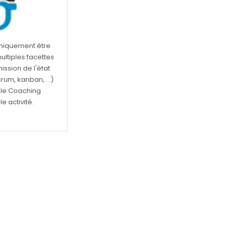
 uniquement être
ltiples facettes
ssion de l'état
rum, kanban, ...)
 le Coaching
e activité.