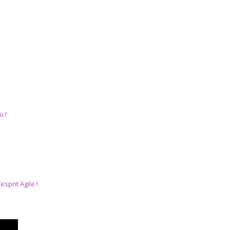
u !
sprit Agile !