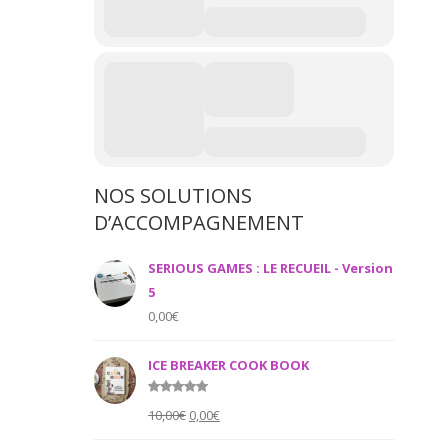
NOS SOLUTIONS
D’ACCOMPAGNEMENT
SERIOUS GAMES : LE RECUEIL - Version
5
0,00
€
ICE BREAKER COOK BOOK
Rated
5.00
Original
Current
10,00
€
0,00
€
out of 5
price
price