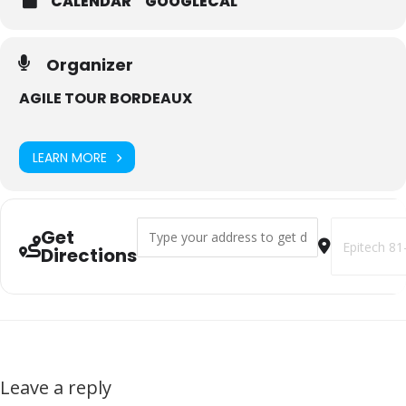
CALENDAR
GOOGLECAL
Organizer
AGILE TOUR BORDEAUX
LEARN MORE
Address - AGILE TOUR BORDEAUX 2018 []
Destination
Get
Directions
Leave a reply