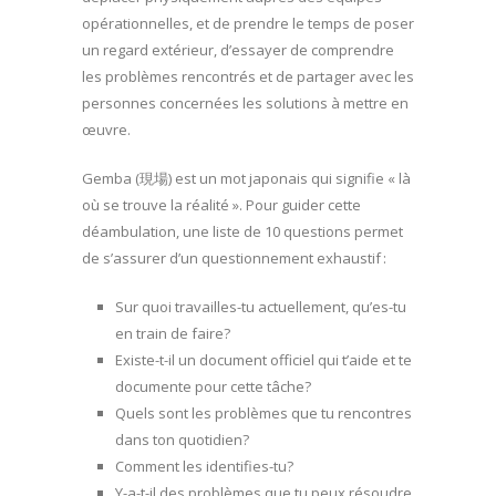
opérationnelles, et de prendre le temps de poser
un regard extérieur, d’essayer de comprendre
les problèmes rencontrés et de partager avec les
personnes concernées les solutions à mettre en
œuvre.
Gemba (現場) est un mot japonais qui signifie « là
où se trouve la réalité ». Pour guider cette
déambulation, une liste de 10 questions permet
de s’assurer d’un questionnement exhaustif :
Sur quoi travailles-tu actuellement, qu’es-tu
en train de faire?
Existe-t-il un document officiel qui t’aide et te
documente pour cette tâche?
Quels sont les problèmes que tu rencontres
dans ton quotidien?
Comment les identifies-tu?
Y-a-t-il des problèmes que tu peux résoudre