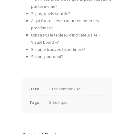
par toi-même?
Si pas, quels sont-ils?
A qui t’adresses-tu pour remonter tes
problèmes?
Utilises-tu le tableau d’indicateurs, le «
Visual board »?
Si oui, le trouves-tu pertinent?
Si non, pourquoi?
Date
10 November 2021
Tags
G, Lexique