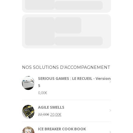
NOS SOLUTIONS D’ACCOMPAGNEMENT
SERIOUS GAMES : LE RECUEIL - Version
5
0,00
€
AGILE SMELLS
Original
Current
22,00
€
20,00
€
price
price
was:
is:
ICE BREAKER COOK BOOK