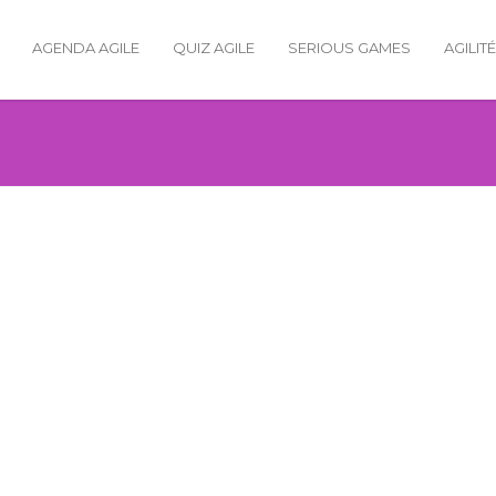
AGENDA AGILE
QUIZ AGILE
SERIOUS GAMES
AGILIT