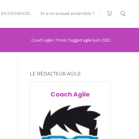
É EN DISTANCIEL
Et si on bossait ensemble ?
Coach agile
/
Posts Tagged agile lyon 2022
LE RÉDACTEUR AGILE
Coach Agile