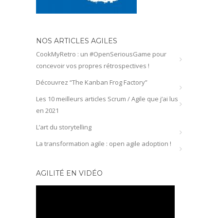
NOS ARTICLES AGILES
CookMyRetro : un #OpenSeriousGame pour
concevoir vos propres rétrospectives !
Découvrez “The Kanban Frog Factory”
Les 10 meilleurs articles Scrum / Agile que j’ai lus
en 2021
L’art du storytelling
La transformation agile : open agile adoption !
AGILITÉ EN VIDÉO