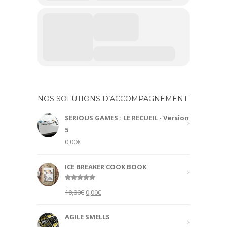
NOS SOLUTIONS D’ACCOMPAGNEMENT
SERIOUS GAMES : LE RECUEIL - Version
5
0,00
€
ICE BREAKER COOK BOOK
Rated
5.00
Original
Current
10,00
€
0,00
€
out of 5
price
price
was:
is:
AGILE SMELLS