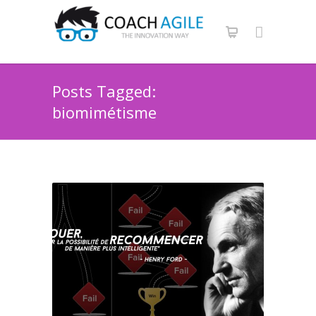
Posts Tagged:
biomimétisme