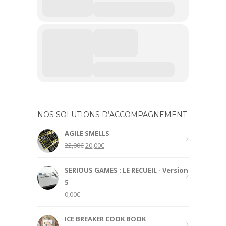
NOS SOLUTIONS D’ACCOMPAGNEMENT
AGILE SMELLS
Original
Current
22,00
€
20,00
€
price
price
was:
is:
SERIOUS GAMES : LE RECUEIL - Version
22,00€.
20,00€.
5
0,00
€
ICE BREAKER COOK BOOK