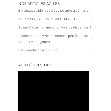
NOS ARTICLES AGILES
2 pratiques aider votre équipe agile à démarrer
RÉTROSPECTIVE : ON REFAIT LE MATCH !
Scrum Master : un métier en voie de disparition ?
Comment SCRUM se déconnecte peu à peu du
Product Management
unFIX model ? C’est quoi ?
AGILITÉ EN VIDÉO