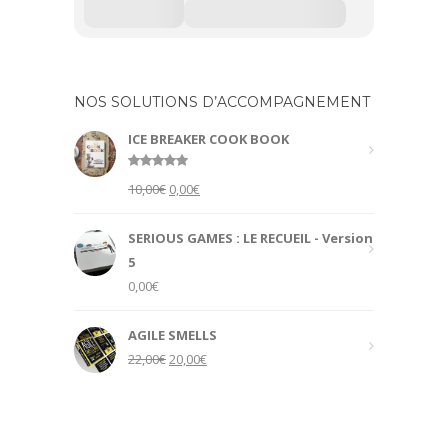
NOS SOLUTIONS D’ACCOMPAGNEMENT
ICE BREAKER COOK BOOK
Rated
5.00
Original
Current
10,00
€
0,00
€
out of 5
price
price
was:
is:
SERIOUS GAMES : LE RECUEIL - Version
10,00€.
0,00€.
5
0,00
€
AGILE SMELLS
Original
Current
22,00
€
20,00
€
price
price
was:
is:
22,00€.
20,00€.