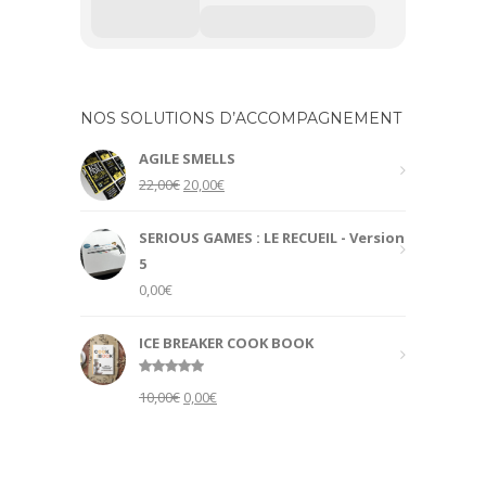
NOS SOLUTIONS D’ACCOMPAGNEMENT
AGILE SMELLS
Original
Current
22,00
€
20,00
€
price
price
was:
is:
SERIOUS GAMES : LE RECUEIL - Version
22,00€.
20,00€.
5
0,00
€
ICE BREAKER COOK BOOK
Rated
5.00
Original
Current
10,00
€
0,00
€
out of 5
price
price
was:
is:
10,00€.
0,00€.