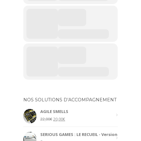
NOS SOLUTIONS D’ACCOMPAGNEMENT
AGILE SMELLS
Original
Current
22,00
€
20,00
€
price
price
was:
is:
SERIOUS GAMES : LE RECUEIL - Version