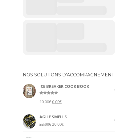
NOS SOLUTIONS D’ACCOMPAGNEMENT
ICE BREAKER COOK BOOK
Rated
5.00
Original
Current
10,00
€
0,00
€
out of 5
price
price
was:
is:
AGILE SMELLS
10,00€.
0,00€.
Original
Current
22,00
€
20,00
€
price
price