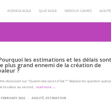
AGENDA AGILE
QUIZ AGILE
SERIOUS GAMES
AGILIT
Pourquoi les estimations et les délais son
le plus grand ennemi de la création de
valeur ?
Une obsession sur "Quand cela sera-t-il fait ?" déplace les question autou
de la valeur au second...
read more →
3 FEBRUARY 2022
AGILITÉ
,
ESTIMATION