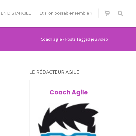
É EN DISTANCIEL
Et si on bossait ensemble ?
Coach agile
/
Posts Tagged jeu vidéo
t
LE RÉDACTEUR AGILE
Coach Agile
r