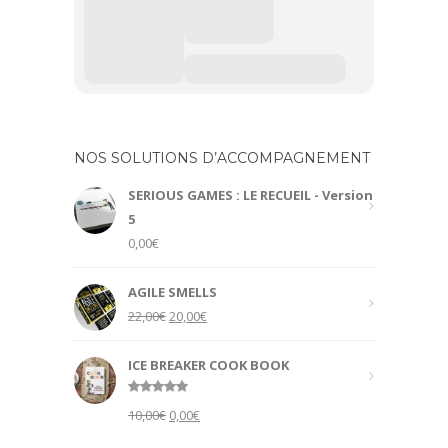
NOS SOLUTIONS D’ACCOMPAGNEMENT
SERIOUS GAMES : LE RECUEIL - Version
5
0,00
€
AGILE SMELLS
Original
Current
22,00
€
20,00
€
price
price
was:
is:
ICE BREAKER COOK BOOK
22,00€.
20,00€.
Rated
5.00
Original
Current
10,00
€
0,00
€
out of 5
price
price