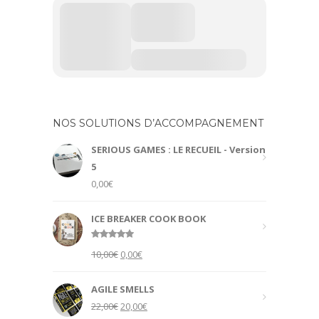
NOS SOLUTIONS D’ACCOMPAGNEMENT
SERIOUS GAMES : LE RECUEIL - Version
5
0,00
€
ICE BREAKER COOK BOOK
Rated
5.00
Original
Current
10,00
€
0,00
€
out of 5
price
price
was:
is:
AGILE SMELLS
10,00€.
0,00€.
Original
Current
22,00
€
20,00
€