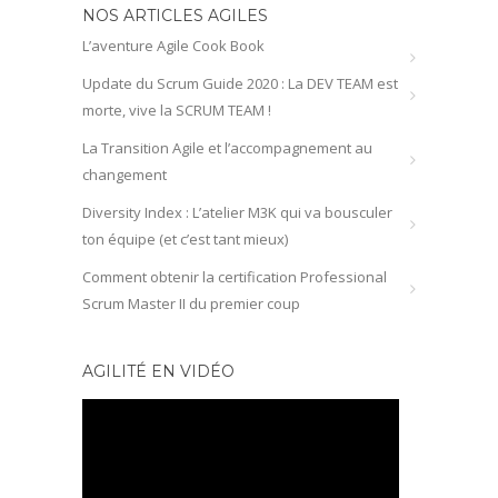
NOS ARTICLES AGILES
L’aventure Agile Cook Book
Update du Scrum Guide 2020 : La DEV TEAM est
morte, vive la SCRUM TEAM !
La Transition Agile et l’accompagnement au
changement
Diversity Index : L’atelier M3K qui va bousculer
ton équipe (et c’est tant mieux)
Comment obtenir la certification Professional
Scrum Master II du premier coup
AGILITÉ EN VIDÉO