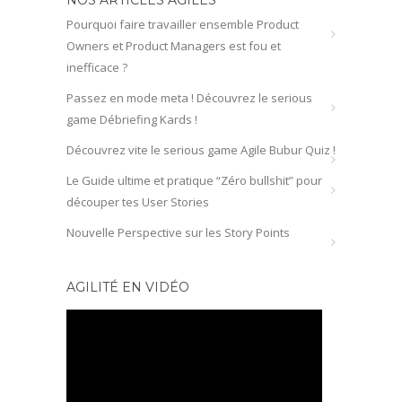
Pourquoi faire travailler ensemble Product
Owners et Product Managers est fou et
inefficace ?
Passez en mode meta ! Découvrez le serious
game Débriefing Kards !
Découvrez vite le serious game Agile Bubur Quiz !
Le Guide ultime et pratique “Zéro bullshit” pour
découper tes User Stories
Nouvelle Perspective sur les Story Points
AGILITÉ EN VIDÉO