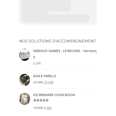
NOS SOLUTIONS D’ACCOMPAGNEMENT
SERIOUS GAMES : LE RECUEIL - Version
5
0,00
€
AGILE SMELLS
Original
Current
22,00
€
20,00
€
price
price
was:
is:
ICE BREAKER COOK BOOK
22,00€.
20,00€.
Rated
5.00
Original
Current
10,00
€
0,00
€
out of 5
price
price