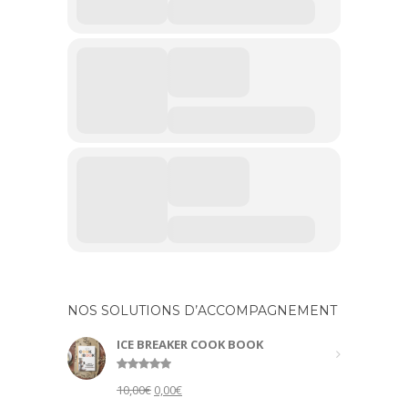
NOS SOLUTIONS D’ACCOMPAGNEMENT
ICE BREAKER COOK BOOK
Rated
5.00
Original
Current
10,00
€
0,00
€
out of 5