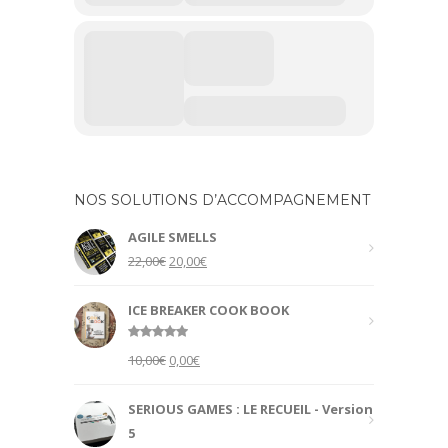
NOS SOLUTIONS D’ACCOMPAGNEMENT
AGILE SMELLS
Original
Current
22,00
€
20,00
€
price
price
was:
is:
ICE BREAKER COOK BOOK
22,00€.
20,00€.
Rated
5.00
Original
Current
10,00
€
0,00
€
out of 5
price
price
was:
is:
SERIOUS GAMES : LE RECUEIL - Version
10,00€.
0,00€.
5