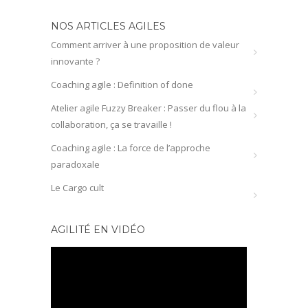
NOS ARTICLES AGILES
Comment arriver à une proposition de valeur
innovante ?
Coaching agile : Definition of done
Atelier agile Fuzzy Breaker : Passer du flou à la
collaboration, ça se travaille !
Coaching agile : La force de l’approche
paradoxale
Le Cargo cult
AGILITÉ EN VIDÉO