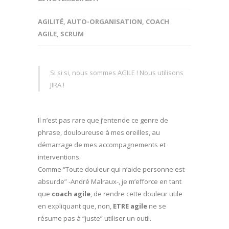
AGILITÉ
,
AUTO-ORGANISATION
,
COACH
AGILE
,
SCRUM
Si si si, nous sommes AGILE ! Nous utilisons
JIRA !
Il n’est pas rare que j’entende ce genre de
phrase, douloureuse à mes oreilles, au
démarrage de mes accompagnements et
interventions.
Comme “Toute douleur qui n’aide personne est
absurde” -André Malraux-, je m’efforce en tant
que
coach agile
, de rendre cette douleur utile
en expliquant que, non,
ETRE agile
ne se
résume pas à “juste” utiliser un outil.