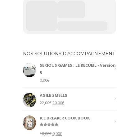
NOS SOLUTIONS D’ACCOMPAGNEMENT
SERIOUS GAMES : LE RECUEIL - Version
5
0,00
€
AGILE SMELLS
Original
Current
22,00
€
20,00
€
price
price
was:
is:
ICE BREAKER COOK BOOK
22,00€.
20,00€.
Rated
5.00
Original
Current
10,00
€
0,00
€
out of 5