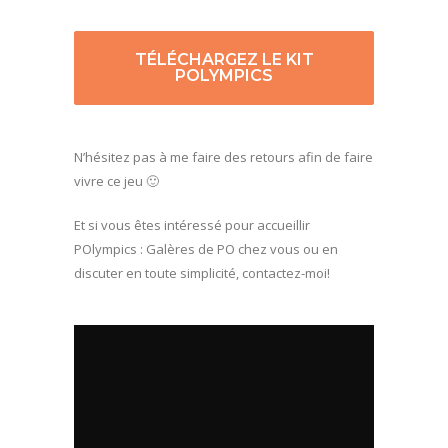
TÉLÉCHARGEZ LE KIT
POLYMPICS
N’hésitez pas à me faire des retours afin de faire
vivre ce jeu 🙂
Et si vous êtes intéressé pour accueillir
POlympics : Galères de PO chez vous ou en
discuter en toute simplicité, contactez-moi!