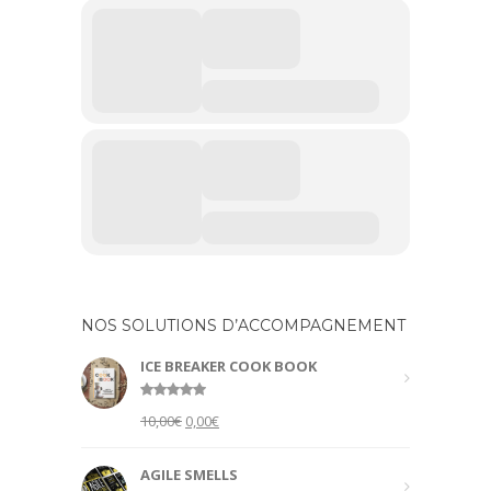
NOS SOLUTIONS D’ACCOMPAGNEMENT
ICE BREAKER COOK BOOK
Rated
5.00
Original
Current
10,00
€
0,00
€
out of 5
price
price
was:
is:
AGILE SMELLS