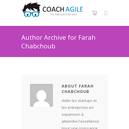
Author Archive for Farah
Chabchoub
ABOUT FARAH
CHABCHOUB
Aider les startups et
les entreprises en
expansion à
atteindre l'excellence
pour une croissance