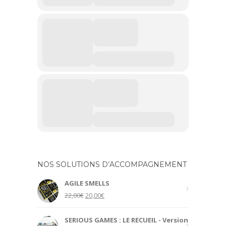
NOS SOLUTIONS D’ACCOMPAGNEMENT
AGILE SMELLS
Original
Current
22,00
€
20,00
€
price
price
was:
is:
SERIOUS GAMES : LE RECUEIL - Version