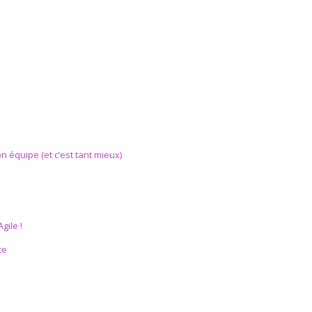
on équipe (et c’est tant mieux)
gile !
te