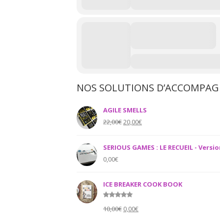
NOS SOLUTIONS D’ACCOMPA
AGILE SMELLS
Original
Current
22,00
€
20,00
€
price
price
was:
is:
SERIOUS GAMES : LE RECUEIL - Versio
22,00€.
20,00€.
0,00
€
ICE BREAKER COOK BOOK
Rated
5.00
Original
Current
10,00
€
0,00
€
out of 5