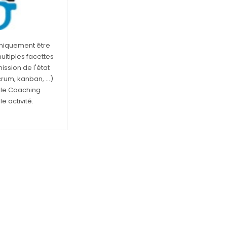
 uniquement être
ltiples facettes
ssion de l'état
rum, kanban, ...)
 le Coaching
e activité.