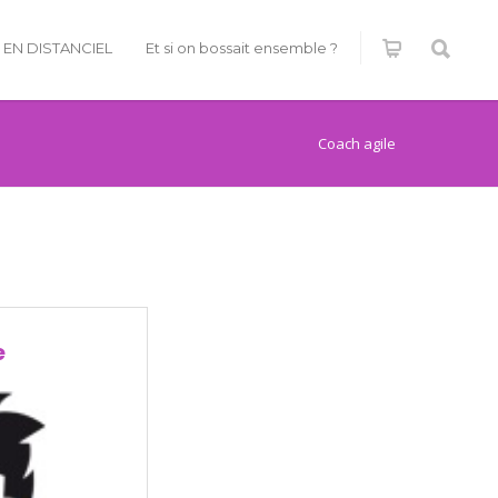
É EN DISTANCIEL
Et si on bossait ensemble ?
Coach agile
e