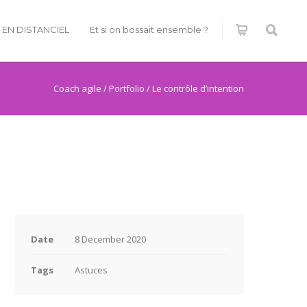
É EN DISTANCIEL
Et si on bossait ensemble ?
Coach agile
/
Portfolio
/
Le contrôle d’intention
Date
8 December 2020
Tags
Astuces