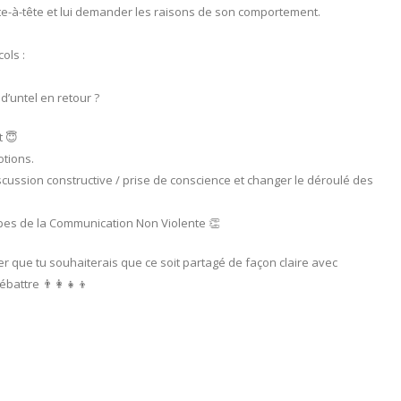
ête-à-tête et lui demander les raisons de son comportement.
ols :
d’untel en retour ?
t 😇
otions.
ussion constructive / prise de conscience et changer le déroulé des
cipes de la Communication Non Violente 👏
er que tu souhaiterais que ce soit partagé de façon claire avec
battre 👨‍👩‍👧‍👦