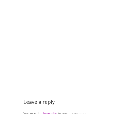
Leave a reply
You must be
logged in
to post a comment.