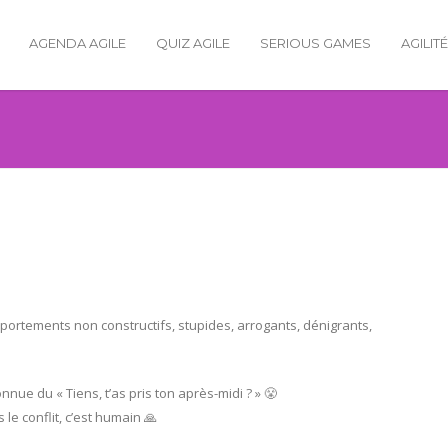
AGENDA AGILE
QUIZ AGILE
SERIOUS GAMES
AGILIT
ortements non constructifs, stupides, arrogants, dénigrants,
nnue du « Tiens, t’as pris ton après-midi ? » 😤
le conflit, c’est humain 🙏