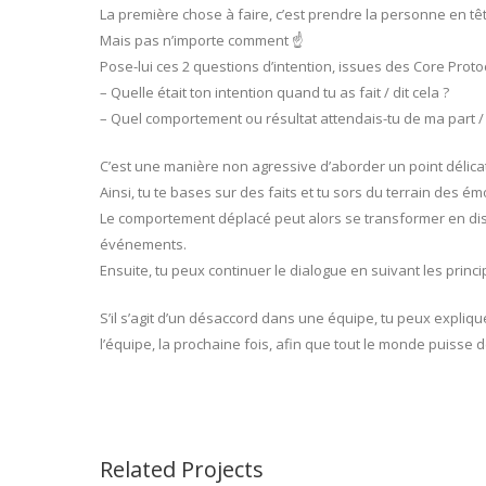
La première chose à faire, c’est prendre la personne en t
Mais pas n’importe comment ☝️
Pose-lui ces 2 questions d’intention, issues des Core Protoc
– Quelle était ton intention quand tu as fait / dit cela ?
– Quel comportement ou résultat attendais-tu de ma part / 
C’est une manière non agressive d’aborder un point délica
Ainsi, tu te bases sur des faits et tu sors du terrain des ém
Le comportement déplacé peut alors se transformer en disc
événements.
Ensuite, tu peux continuer le dialogue en suivant les prin
S’il s’agit d’un désaccord dans une équipe, tu peux expliqu
l’équipe, la prochaine fois, afin que tout le monde puisse dé
Related Projects