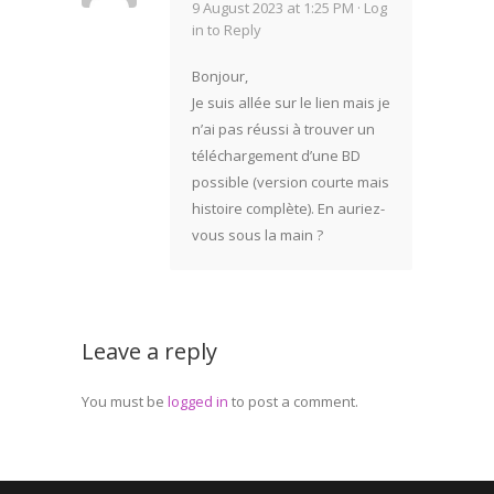
9 August 2023 at 1:25 PM ·
Log
in to Reply
Bonjour,
Je suis allée sur le lien mais je
n’ai pas réussi à trouver un
téléchargement d’une BD
possible (version courte mais
histoire complète). En auriez-
vous sous la main ?
Leave a reply
You must be
logged in
to post a comment.