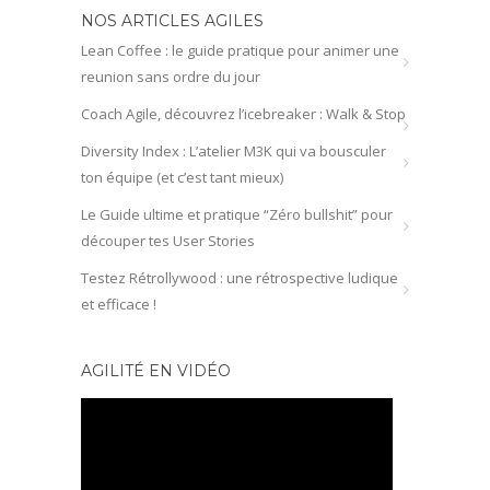
NOS ARTICLES AGILES
Lean Coffee : le guide pratique pour animer une
reunion sans ordre du jour
Coach Agile, découvrez l’icebreaker : Walk & Stop
Diversity Index : L’atelier M3K qui va bousculer
ton équipe (et c’est tant mieux)
Le Guide ultime et pratique “Zéro bullshit” pour
découper tes User Stories
Testez Rétrollywood : une rétrospective ludique
et efficace !
AGILITÉ EN VIDÉO