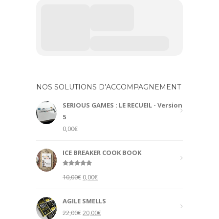
NOS SOLUTIONS D’ACCOMPAGNEMENT
SERIOUS GAMES : LE RECUEIL - Version
5
0,00
€
ICE BREAKER COOK BOOK
Rated
5.00
Original
Current
10,00
€
0,00
€
out of 5
price
price
was:
is:
AGILE SMELLS
10,00€.
0,00€.
Original
Current
22,00
€
20,00
€