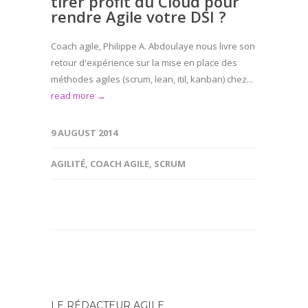
tirer profit du Cloud pour
rendre Agile votre DSI ?
Coach agile, Philippe A. Abdoulaye nous livre son
retour d'expérience sur la mise en place des
méthodes agiles (scrum, lean, itil, kanban) chez...
read more →
9 AUGUST 2014
AGILITÉ
,
COACH AGILE
,
SCRUM
LE RÉDACTEUR AGILE