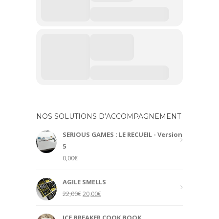
NOS SOLUTIONS D’ACCOMPAGNEMENT
SERIOUS GAMES : LE RECUEIL - Version
5
0,00
€
AGILE SMELLS
Original
Current
22,00
€
20,00
€
price
price
was:
is:
ICE BREAKER COOK BOOK