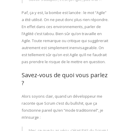
Paf, ça y est, la bombe est lancée : le mot “Agile”
a été utilisé. On ne peut donc plus rien répondre.
En effet dans ces environnements, parler de
l’Agilité c’est tabou. Bien sûr qu’on travaille en
Agile. Toute remarque ou critique qui suggèrerait
autrement est simplement inenvisageable. On
est tellement sûr qu’on est Agile qu’il ne faudrait
pas prendre le risque de le mettre en question.
Savez-vous de quoi vous parlez
?
Alors soyons clair, quand un développeur me
raconte que Scrum c’est du bullshit, que ça
fonctionne pareil qu’en “mode traditionnel”, je
m’insurge :
Mec, ce que tu as vécu, c’était PAS du Scrum !