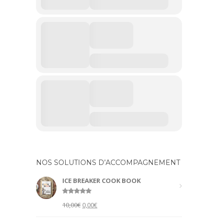
NOS SOLUTIONS D’ACCOMPAGNEMENT
ICE BREAKER COOK BOOK
Rated
5.00
Original
Current
10,00
€
0,00
€
out of 5
price
price