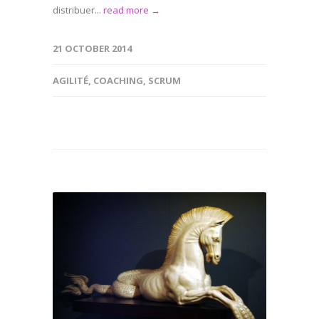
distribuer...
read more →
21 OCTOBER 2014
AGILITÉ
,
COACHING
,
SCRUM