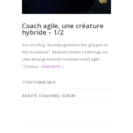
Coach agile, une créature
hybride – 1/2
Sur son blog "accompagnement des groupes et
des évolutions", Béatrice Gomez s’interroge sur
cette étrange bestiole nommée coach agile :
"Curieux...
read more →
17 OCTOBER 2014
AGILITÉ
,
COACHING
,
SCRUM