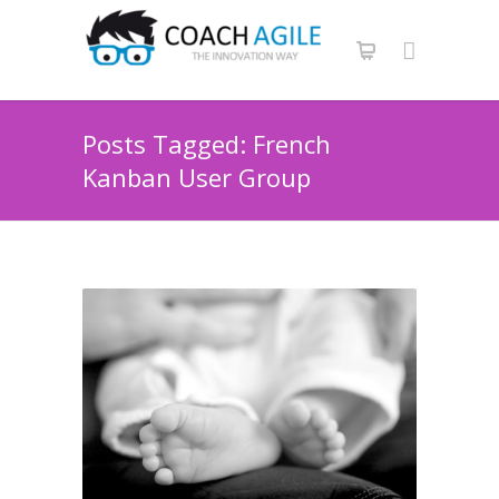
Posts Tagged: French
Kanban User Group