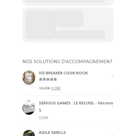
NOS SOLUTIONS D’ACCOMPAGNEMENT
ICE BREAKER COOK BOOK
Rated
5.00
Original
Current
10,00
€
0,00
€
out of 5
price
price
was:
is:
SERIOUS GAMES : LE RECUEIL - Version
10,00€.
0,00€.
5
0,00
€
AGILE SMELLS