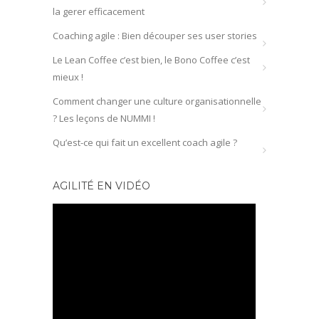
la gerer efficacement
Coaching agile : Bien découper ses user stories
Le Lean Coffee c’est bien, le Bono Coffee c’est
mieux !
Comment changer une culture organisationnelle
? Les leçons de NUMMI !
Qu’est-ce qui fait un excellent coach agile ?
AGILITÉ EN VIDÉO