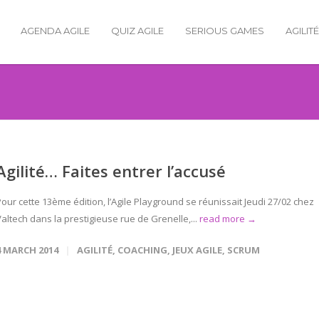
AGENDA AGILE
QUIZ AGILE
SERIOUS GAMES
AGILIT
Agilité… Faites entrer l’accusé
our cette 13ème édition, l’Agile Playground se réunissait Jeudi 27/02 chez
altech dans la prestigieuse rue de Grenelle,...
read more →
4 MARCH 2014
AGILITÉ
,
COACHING
,
JEUX AGILE
,
SCRUM