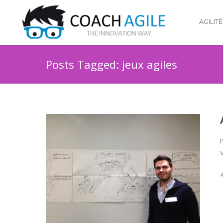
AGILITÉ
Posts Tagged: jeux agiles
P
V