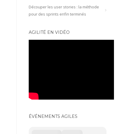
Découper les user stories : la méthode
pour des sprints enfin terminés
AGILITÉ EN VIDÉO
ÉVÉNEMENTS AGILES