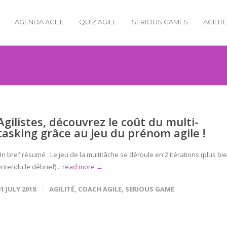
AGENDA AGILE
QUIZ AGILE
SERIOUS GAMES
AGILIT
Agilistes, découvrez le coût du multi-
tasking grâce au jeu du prénom agile !
n bref résumé : Le jeu de la multitâche se déroule en 2 itérations (plus bi
ntendu le débrief)...
read more →
31 JULY 2018
AGILITÉ
,
COACH AGILE
,
SERIOUS GAME