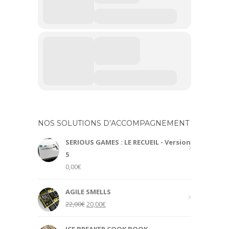
NOS SOLUTIONS D’ACCOMPAGNEMENT
SERIOUS GAMES : LE RECUEIL - Version
5
0,00
€
AGILE SMELLS
Original
Current
22,00
€
20,00
€
price
price
was:
is: