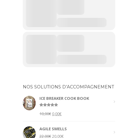
NOS SOLUTIONS D’ACCOMPAGNEMENT
ICE BREAKER COOK BOOK
Rated
5.00
Original
Current
10,00
€
0,00
€
out of 5
price
price
was:
is:
AGILE SMELLS
10,00€.
0,00€.
Original
Current
22,00
€
20,00
€