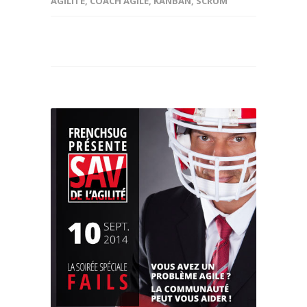
AGILITÉ
,
COACH AGILE
,
KANBAN
,
SCRUM