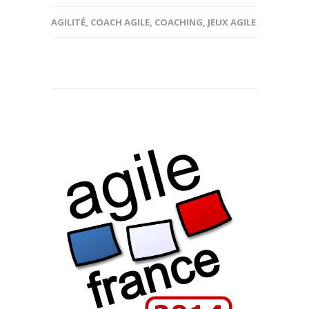
AGILITÉ
,
COACH AGILE
,
COACHING
,
JEUX AGILE