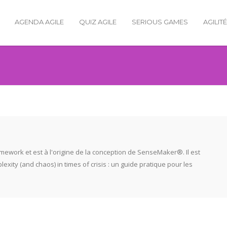
AGENDA AGILE
QUIZ AGILE
SERIOUS GAMES
AGILIT
mework et est à l'origine de la conception de SenseMaker®. Il est
exity (and chaos) in times of crisis : un guide pratique pour les