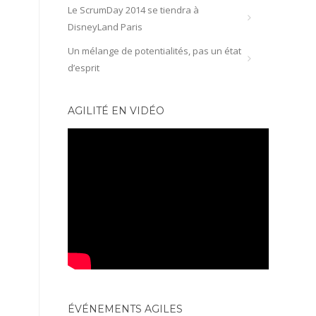
Le ScrumDay 2014 se tiendra à
DisneyLand Paris
Un mélange de potentialités, pas un état
d’esprit
AGILITÉ EN VIDÉO
ÉVÉNEMENTS AGILES