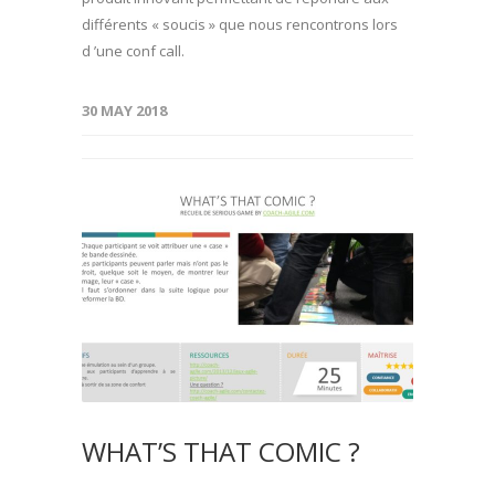
différents « soucis » que nous rencontrons lors
d ’une conf call.
30 MAY 2018
WHAT’S THAT COMIC ?