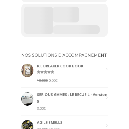
NOS SOLUTIONS D’ACCOMPAGNEMENT
ICE BREAKER COOK BOOK
Rated
5.00
Original
Current
10,00
€
0,00
€
out of 5
price
price
was:
is:
SERIOUS GAMES : LE RECUEIL - Version
10,00€.
0,00€.
5
0,00
€
AGILE SMELLS
Original
Current