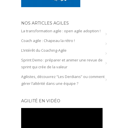
NOS ARTICLES AGILES
La transformation agile : open agile adoption !
Coach agile : Chapeau la rétro !
L’intérêt du Coaching-Agile
Sprint Demo : préparer et animer une revue de
sprint qui crée de la valeur
Agilistes, découvrez “Les Derdians” ou comment
gérer l’altérité dans une équipe ?
AGILITÉ EN VIDÉO